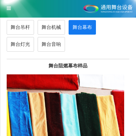
舞台吊杆
舞台机械
舞台幕布
舞台灯光
舞台音响
舞台阻燃幕布样品