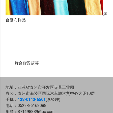
舞
台幕布样品
舞台背景蓝幕
地址：江苏省泰州市开发区寺巷工业园
办公：泰州市海陵区国际汽车城汽贸中心大厦10层
手机：
138-0143-6501
(李经理)
电话：0523-86168088
邮箱：871198889@qq.com