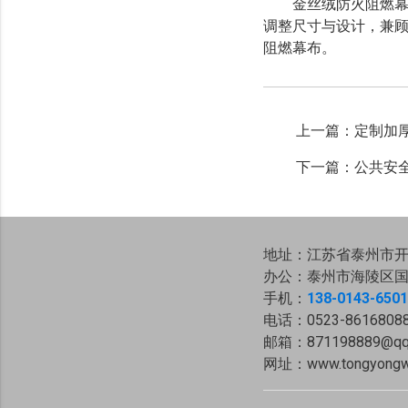
金丝绒防火阻燃幕布
调整尺寸与设计，兼
阻燃幕布。
上一篇：
定制加
下一篇：
公共安
地址：江苏省泰州市
办公：泰州市海陵区国
手机：
138-0143-6501
电话：0523-8616808
邮箱：871198889@qq
网址：
www.tongyongw