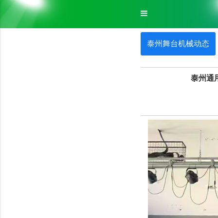
泰州舞台机械动态
泰州通